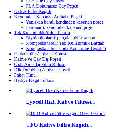
PLA File Çay Poşeti
PLA Dokumasız Çay Poşeti
Kahve Filtre Kağıdı
Kendinden Kapanan Ambalaj Poşeti
Yapışkan bantlı kendinden kapanan poşet
Fermuarlı, kendinden kapanan poşet
Tek Kullanımlık Sofra Takımı
Biyolojik olarak parçalanabilir saman
Kompostlanabilir Tek Kullanımlık Bardak
Kompostlanabilir Gıda Kapları ve Tepsileri
Katlanabilir Ambalaj Kutusu
Kahve ve Çay Dış Poşeti
Gıda Ambalaj Filmi Rulosu
Dik Durabilen Ambalaj Poşeti
Paket Tüpü
Hediye Kağıt Torbası
Lyocell Hızlı Kahve Filtresi...
UFO Kahve Filtre Kağıdı...