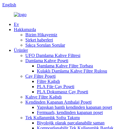
English
Ev
Hakkımızda
Bizim Hikayemiz
Şirket haberleri
Sıkça Sorulan Sorular
Ürünler
UFO Damlama Kahve Filtresi
Damlama Kahve Poşeti
Damlama Kahve Filtre Torbası
Kulaklı Damlama Kahve Filtre Rulosu
Çay Filtre Poşeti
Filtre Kağıdı
PLA File Çay Poşeti
PLA Dokumasız Çay Poşeti
Kahve Filtre Kağıdı
Kendinden Kapanan Ambalaj Poşeti
Yapışkan bantlı kendinden kapanan poşet
Fermuarlı, kendinden kapanan poşet
Tek Kullanımlık Sofra Takımı
Biyolojik olarak parçalanabilir saman
Kompostlanabilir Tek Kullanımlık Bardak