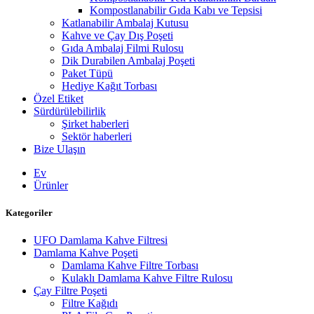
Kompostlanabilir Gıda Kabı ve Tepsisi
Katlanabilir Ambalaj Kutusu
Kahve ve Çay Dış Poşeti
Gıda Ambalaj Filmi Rulosu
Dik Durabilen Ambalaj Poşeti
Paket Tüpü
Hediye Kağıt Torbası
Özel Etiket
Sürdürülebilirlik
Şirket haberleri
Sektör haberleri
Bize Ulaşın
Ev
Ürünler
Kategoriler
UFO Damlama Kahve Filtresi
Damlama Kahve Poşeti
Damlama Kahve Filtre Torbası
Kulaklı Damlama Kahve Filtre Rulosu
Çay Filtre Poşeti
Filtre Kağıdı